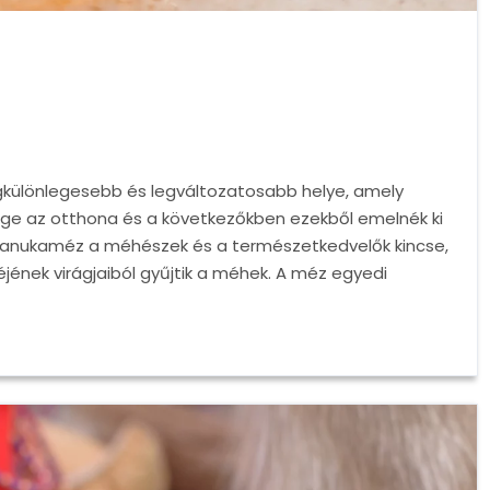
egkülönlegesebb és legváltozatosabb helye, amely
ége az otthona és a következőkben ezekből emelnék ki
manukaméz a méhészek és a természetkedvelők kincse,
ének virágjaiból gyűjtik a méhek. A méz egyedi