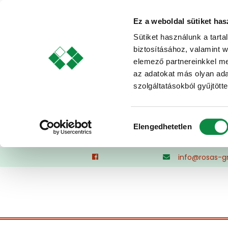
Ez a weboldal sütiket has
Sütiket használunk a tart
biztosításához, valamint 
elemező partnereinkkel me
az adatokat más olyan ad
szolgáltatásokból gyűjtötte
Hozzájárulás
Elengedhetetlen
kiválasztása
Skip
info@rosas-g
to
content