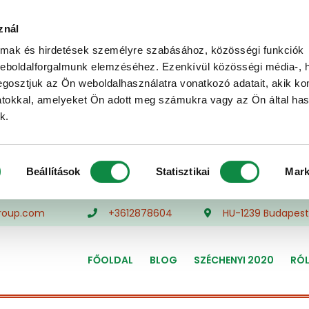
znál
almak és hirdetések személyre szabásához, közösségi funkciók
weboldalforgalmunk elemzéséhez. Ezenkívül közösségi média-, h
gosztjuk az Ön weboldalhasználatra vonatkozó adatait, akik ko
atokkal, amelyeket Ön adott meg számukra vagy az Ön által ha
k.
Beállítások
Statisztikai
Mark
roup.com
+3612878604
HU-1239 Budapest,
FŐOLDAL
BLOG
SZÉCHENYI 2020
RÓ