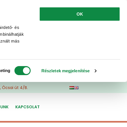
OK
irdető- és
mbinálhatják
sznált más
eting
Részletek megjelenítése
 Ócsai út 4/B.
LUNK
KAPCSOLAT