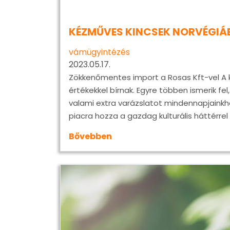
KÉZMŰVES KINCSEK NORVÉGIÁ
vámügyintézés
2023.05.17.
Zökkenőmentes import a Rosas Kft-vel A
értékekkel bírnak. Egyre többen ismerik fe
valami extra varázslatot mindennapjainkh
piacra hozza a gazdag kulturális háttérr
Bővebben