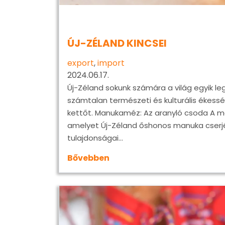
ÚJ-ZÉLAND KINCSEI
export
,
import
2024.06.17.
Új-Zéland sokunk számára a világ egyik l
számtalan természeti és kulturális ékess
kettőt. Manukaméz: Az aranyló csoda A 
amelyet Új-Zéland őshonos manuka cserjéj
tulajdonságai…
Bővebben