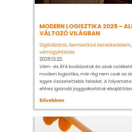
MODERN LOGISZTIKA 2025 – 
VÁLTOZÓ VILÁGBAN
Digitalizáció
,
Nemzetközi kereskedelem
vámügyintézés
2025.12.22.
Vám- és ÁFA kockázatok és azok csökkentése
modern logisztika, már rég nem csak az áru
egyre összetettebb feladat. A folyamato
ehhez igazodó joggyakorlatok elsajátítá
Bővebben