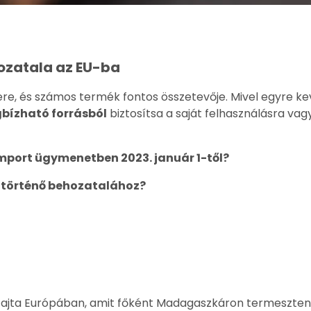
ozatala az EU-ba
zere, és számos termék fontos összetevője. Mivel egyre k
bízható forrásból
biztosítsa a saját felhasználásra va
mport ügymenetben 2023. január 1-től?
a történő behozatalához?
fajta Európában, amit főként Madagaszkáron termesztenek.