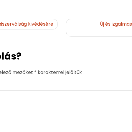
szerválság kivédésére
Új és izgalmas
lás?
elező mezőket
*
karakterrel jelöltük