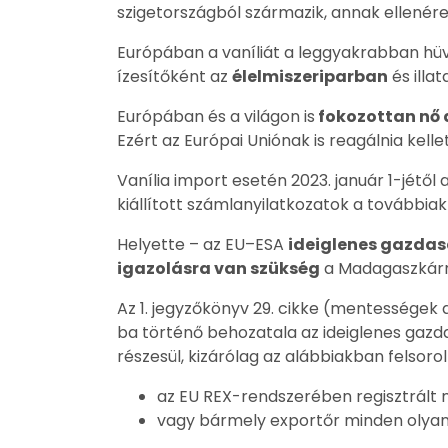
szigetországból származik, annak ellenére,
Európában a vaníliát a leggyakrabban hüv
ízesítőként az
élelmiszeriparban
és illa
Európában és a világon is
fokozottan nő a
Ezért az Európai Uniónak is reagálnia kellet
Vanília import esetén 2023. január 1-jétől 
kiállított számlanyilatkozatok a további
Helyette – az EU–ESA
ideiglenes gazda
igazolásra van szükség
a Madagaszkárr
Az 1. jegyzőkönyv 29. cikke (mentességek 
ba történő behozatala az ideiglenes gaz
részesül, kizárólag az alábbiakban felsorol
az EU REX-rendszerében regisztrált
vagy bármely exportőr minden olyan