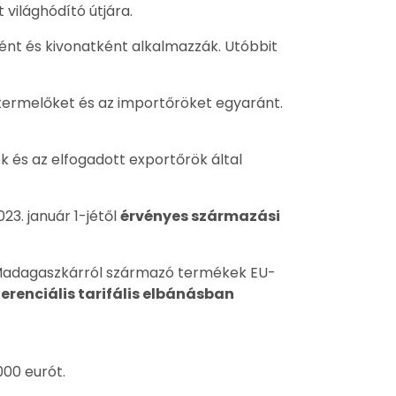
 világhódító útjára.
ént és kivonatként alkalmazzák. Utóbbit
 a termelőket és az importőröket egyaránt.
yok és az elfogadott exportőrök által
3. január 1-jétől
érvényes származási
l a Madagaszkárról származó termékek EU-
ferenciális tarifális elbánásban
00 eurót.