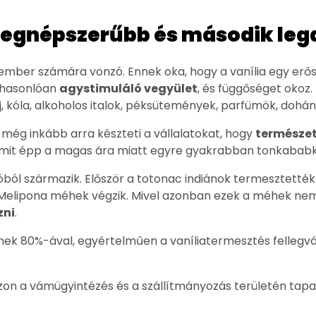
ág legnépszerűbb és második le
b ember számára vonzó. Ennek oka, hogy a vanília egy er
z hasonlóan
agystimuláló vegyület
, és függőséget okoz.
j, kóla, alkoholos italok, péksütemények, parfümök, dohá
még inkább arra készteti a vállalatokat, hogy
természe
mit épp a magas ára miatt egyre gyakrabban tonkababki
óból származik. Először a totonac indiánok termesztették
i, Melipona méhek végzik. Mivel azonban ezek a méhek n
zni
.
ek 80%-ával, egyértelműen a vaníliatermesztés fellegvára
zon a vámügyintézés és a szállítmányozás területén tapa