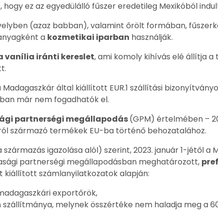
 hogy ez az egyedülálló fűszer eredetileg Mexikóból indult
elyben (azaz babban), valamint őrölt formában, fűszerk
tanyagként a
kozmetikai iparban
használják.
 vanília iránti kereslet
, ami komoly kihívás elé állítja
t.
a Madagaszkár által kiállított EUR.1 szállítási bizonyítván
akban már nem fogadhatók el.
sági partnerségi megállapodás
(GPM) értelmében – 202
ól származó termékek EU-ba történő behozatalához.
a származás igazolása alól) szerint, 2023. január 1-jétő
dasági partnerségi megállapodásban meghatározott,
pre
t kiállított számlanyilatkozatok alapján:
 madagaszkári exportőrök,
 szállítmánya, melynek összértéke nem haladja meg a 60