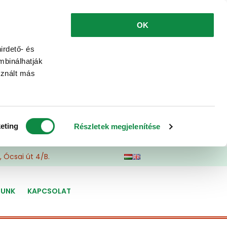
OK
irdető- és
mbinálhatják
sznált más
eting
Részletek megjelenítése
 Ócsai út 4/B.
LUNK
KAPCSOLAT