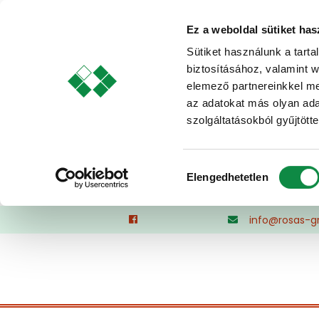
Ez a weboldal sütiket has
Sütiket használunk a tart
biztosításához, valamint 
elemező partnereinkkel me
az adatokat más olyan ad
szolgáltatásokból gyűjtötte
Hozzájárulás
Elengedhetetlen
kiválasztása
Skip
info@rosas-g
to
content