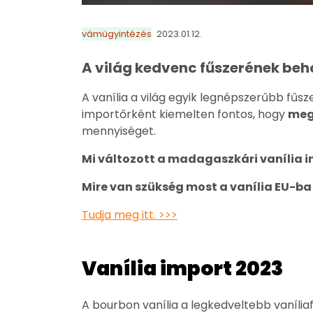
vámügyintézés
2023.01.12.
A világ kedvenc fűszerének beh
A vanília a világ egyik legnépszerűbb fűs
importőrként kiemelten fontos, hogy
meg
mennyiséget.
Mi változott a madagaszkári vanília i
Mire van szükség most a vanília EU-b
Tudja meg itt. >>>
Vanília import 2023
A bourbon vanília a legkedveltebb vanília