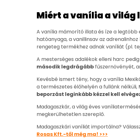
Miért a vanília a vil
A vanília mámorító illata és íze a legtöb
hatóanyaga, a vanillinsav az adrenalinho
rengeteg termékhez adnak vaníliát (pl. te
A mesterséges adalékok elleni harc pedig 
második legdrágább
fűszernövényét, a
Kevésbé ismert tény, hogy a vanília Mexik
a természetes élőhelyén a fullánk nélkül
beporzást leginkább kézzel kell elvége
Madagaszkár, a világ éves vaníliatermésén
megkerülhetetlen szereplő.
Madagaszkári vaníliát importálna? Válass
Rosas Kft.-től még ma! >>>