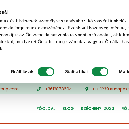
znál
almak és hirdetések személyre szabásához, közösségi funkciók
weboldalforgalmunk elemzéséhez. Ezenkívül közösségi média-, h
gosztjuk az Ön weboldalhasználatra vonatkozó adatait, akik ko
atokkal, amelyeket Ön adott meg számukra vagy az Ön által ha
k.
Beállítások
Statisztikai
Mark
roup.com
+3612878604
HU-1239 Budapest,
FŐOLDAL
BLOG
SZÉCHENYI 2020
RÓ