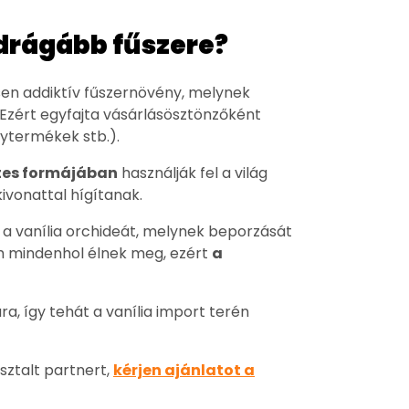
gdrágább fűszere?
ősen addiktív fűszernövény, melynek
 Ezért egyfajta vásárlásösztönzőként
nytermékek stb.).
tes formájában
használják fel a világ
vonattal hígítanak.
 a vanília orchideát, melynek beporzását
em mindenhol élnek meg, ezért
a
, így tehát a vanília import terén
sztalt partnert,
kérjen ajánlatot a