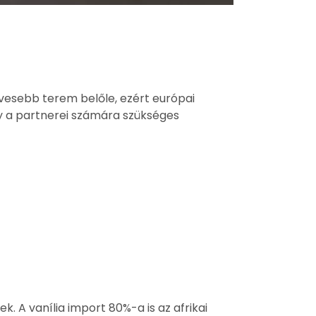
evesebb terem belőle, ezért európai
gy a partnerei számára szükséges
 A vanília import 80%-a is az afrikai