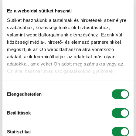
navigáció
Ez a weboldal sütiket használ
Professzionális szervezés
Sütiket használunk a tartalmak és hirdetések személyre
szabásához, közösségi funkciók biztosításához,
valamint weboldalforgalmunk elemzéséhez. Ezenkívül
Vélemény, hozzászólás?
közösségi média-, hirdető- és elemező partnereinkkel
megosztjuk az Ön weboldalhasználatra vonatkozó
adatait, akik kombinálhatják az adatokat más olyan
Az e-mail címet nem tesszük közzé.
A kötelező
adatokkal, amelyeket Ön adott meg számukra vagy az
mezőket
*
karakterrel jelöltük
Ön által használt más szolgáltatásokból gyűjtöttek.
Hozzászólás
*
Hozzájárulás
Elengedhetetlen
kiválasztása
Beállítások
Statisztikai