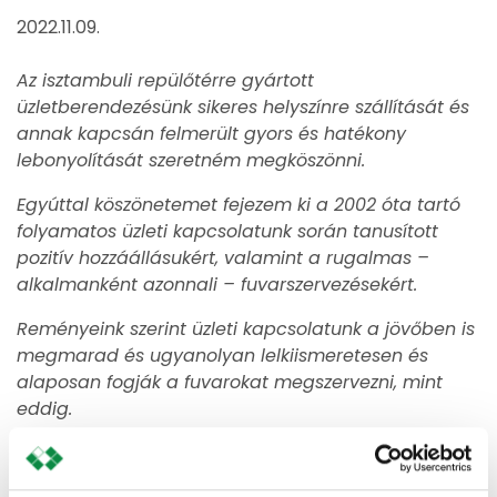
2022.11.09.
Az isztambuli repülőtérre gyártott
üzletberendezésünk sikeres helyszínre szállítását és
annak kapcsán felmerült gyors és hatékony
lebonyolítását szeretném megköszönni.
Egyúttal köszönetemet fejezem ki a 2002 óta tartó
folyamatos üzleti kapcsolatunk során tanusított
pozitív hozzáállásukért, valamint a rugalmas –
alkalmanként azonnali – fuvarszervezésekért.
Reményeink szerint üzleti kapcsolatunk a jövőben is
megmarad és ugyanolyan lelkiismeretesen és
alaposan fogják a fuvarokat megszervezni, mint
eddig.
Bejegyzés
A siker egyik forrása