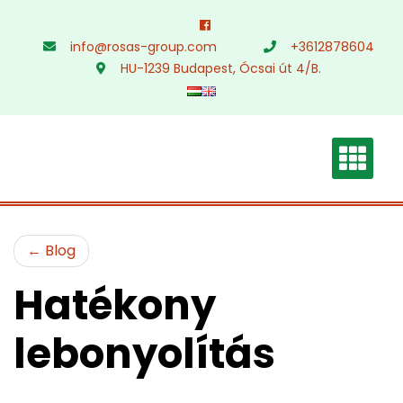
Skip
to
info@rosas-group.com
+3612878604
content
HU-1239 Budapest, Ócsai út 4/B.
Blog
Hatékony
lebonyolítás