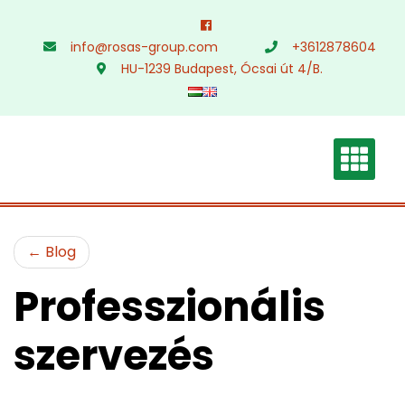
Skip
to
info@rosas-group.com
+3612878604
content
HU-1239 Budapest, Ócsai út 4/B.
Blog
Professzionális
szervezés