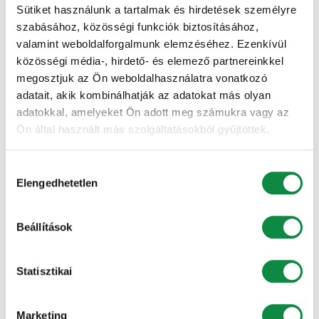
Sütiket használunk a tartalmak és hirdetések személyre
Vélemény, hozzászólás?
szabásához, közösségi funkciók biztosításához,
valamint weboldalforgalmunk elemzéséhez. Ezenkívül
közösségi média-, hirdető- és elemező partnereinkkel
Az e-mail címet nem tesszük közzé.
A kötelező
megosztjuk az Ön weboldalhasználatra vonatkozó
mezőket
*
karakterrel jelöltük
adatait, akik kombinálhatják az adatokat más olyan
Hozzászólás
*
adatokkal, amelyeket Ön adott meg számukra vagy az
Ön által használt más szolgáltatásokból gyűjtöttek.
Hozzájárulás
Elengedhetetlen
kiválasztása
Beállítások
Statisztikai
Név
*
Marketing