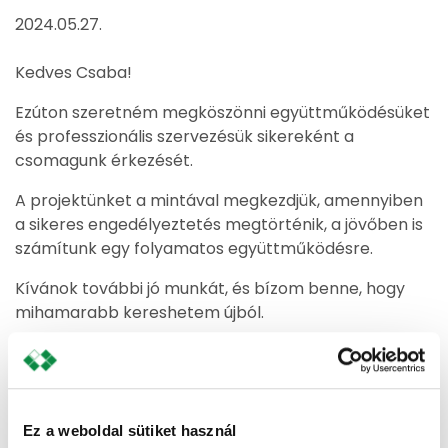
2024.05.27.
Kedves Csaba!
Ezúton szeretném megköszönni együttműködésüket
és professzionális szervezésük sikereként a
csomagunk érkezését.
A projektünket a mintával megkezdjük, amennyiben
a sikeres engedélyeztetés megtörténik, a jövőben is
számítunk egy folyamatos együttműködésre.
Kívánok további jó munkát, és bízom benne, hogy
mihamarabb kereshetem újból.
Bejegyzés
Hatékony lebonyolítás
navigáció
Ez a weboldal sütiket használ