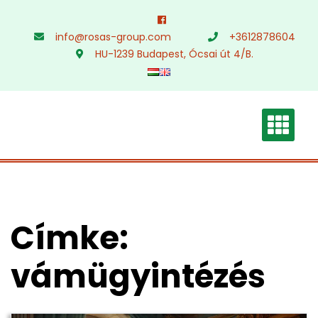
Skip
to
info@rosas-group.com
+3612878604
content
HU-1239 Budapest, Ócsai út 4/B.
Címke:
vámügyintézés