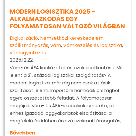
MODERN LOGISZTIKA 2025 –
ALKALMAZKODÁS EGY
FOLYAMATOSAN VÁLTOZÓ VILÁGBAN
Digitalizáció
,
Nemzetközi kereskedelem
,
szállítmányozás
,
vám
,
Vámkezelés és logisztika
,
vámügyintézés
2025.12.22.
Vám- és ÁFA kockázatok és azok csökkentése. Mit
jelent a 21. századi logisztikai szolgáltatás? A
modern logisztika, már rég nem csak az áruk
szállítását jelenti. Importálni harmadik országból
egyre összetettebb feladat. A folyamatosan
megújuló vám- és ÁFA-szabályok ismerete, az
ehhez igazodó joggyakorlatok elsajátítása, a
megfelelő és időben érkező szakmai támogatás,…
Bővebben