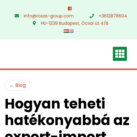
Skip
to
info@rosas-group.com
+3612878604
content
HU-1239 Budapest, Ócsai út 4/B.
Blog
Hogyan teheti
hatékonyabbá az
export-import