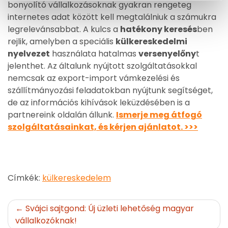
bonyolító vállalkozásoknak gyakran rengeteg
internetes adat között kell megtalálniuk a számukra
legrelevánsabbat. A kulcs a
hatékony keresés
ben
rejlik, amelyben a speciális
külkereskedelmi
nyelvezet
használata hatalmas
versenyelőny
t
jelenthet. Az általunk nyújtott szolgáltatásokkal
nemcsak az export-import vámkezelési és
szállítmányozási feladatokban nyújtunk segítséget,
de az információs kihívások leküzdésében is a
partnereink oldalán állunk.
Ismerje meg átfogó
szolgáltatásainkat, és kérjen ajánlatot. >>>
Címkék:
külkereskedelem
Bejegyzés
Svájci sajtgond: Új üzleti lehetőség magyar
vállalkozóknak!
navigáció