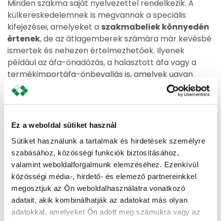
Minden szakma saját nyelvezettel rendelkezik. A
külkereskedelemnek is megvannak a speciális
kifejezései, amelyeket a
szakmabeliek könnyedén
értenek
, de az átlagemberek számára már kevésbé
ismertek és nehezen értelmezhetőek. Ilyenek
például az áfa-önadózás, a halasztott áfa vagy a
termékimportáfa-önbevallás is, amelyek ugyan
fontosak, de nem feltétlenül tartoznak a
legáltalánosabban használt keresőszavak közé.
A külkereskedelmi ügyletekkel kapcsolatos
Ez a weboldal sütiket használ
keresések során az országneveket és a vámkezelés
fogalmait is gyakran összepárosítják (pl. „amerika
Sütiket használunk a tartalmak és hirdetések személyre
vám, amerika áfa” vagy „kanada áfa”, „export
szabásához, közösségi funkciók biztosításához,
értékesítés áfa és export áfa”). Az így listázott
valamint weboldalforgalmunk elemzéséhez. Ezenkívül
találatok azonban elsősorban edukációs
közösségi média-, hirdető- és elemező partnereinkkel
tartalmakra és nem a
témakörben jártas
megosztjuk az Ön weboldalhasználatra vonatkozó
szolgáltatókra
mutatnak. Sőt, előfordul, hogy a
adatait, akik kombinálhatják az adatokat más olyan
keresés egyáltalán nem vezet eredményre, mert a
adatokkal, amelyeket Ön adott meg számukra vagy az