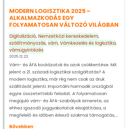
MODERN LOGISZTIKA 2025 –
ALKALMAZKODÁS EGY
FOLYAMATOSAN VÁLTOZÓ VILÁGBAN
Digitalizáció
,
Nemzetközi kereskedelem
,
szállítmányozás
,
vám
,
Vámkezelés és logisztika
,
vámügyintézés
2025.12.22.
Vám- és ÁFA kockázatok és azok csökkentése. Mit
jelent a 21. századi logisztikai szolgáltatás? A
modern logisztika, már rég nem csak az áruk
szállítását jelenti. Importálni harmadik országból
egyre összetettebb feladat. A folyamatosan
megújuló vám- és ÁFA-szabályok ismerete, az
ehhez igazodó joggyakorlatok elsajátítása, a
megfelelő és időben érkező szakmai támogatás,…
Bővebben