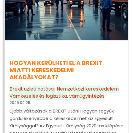
HOGYAN KERÜLHETI EL A BREXIT
MIATTI KERESKEDELMI
AKADÁLYOKAT?
Brexit üzleti hatásai
,
Nemzetközi kereskedelem
,
Vámkezelés és logisztika
,
vámügyintézés
2025.02.25.
Újabb változások a BREXIT után! Hogyan tegyük
gördülékenyebbé a kereskedelmet az Egyesült
Királysággal? Az Egyesült Királyság 2020-as kilépése