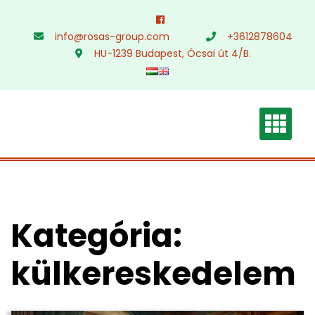
Skip
to
info@rosas-group.com
+3612878604
content
HU-1239 Budapest, Ócsai út 4/B.
Kategória:
külkereskedelem