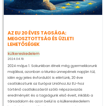
AZ EU 20 ÉVES TAGSÁGA:
MEGOSZTOTTSÁG ÉS ÜZLETI
LEHETŐSÉGEK
külkereskedelem
2024.04.19.
2024 május 1. Sokunkban élnek még gyermekkorunk
majálisai, azonban a Munka ünnepének napján túl,
idén egy jeles évfordulót is elértünk, 20 éve
csatlakoztunk az Európai Unióhoz.Az EU-hoz
történő csatlakozásról szóló népszavazás
eredményét és a tagságunk első éveit, inkább a
társadalom és azon belül is a külkereskedelem