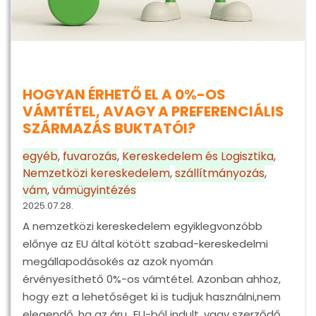
HOGYAN ÉRHETŐ EL A 0%-OS
VÁMTÉTEL, AVAGY A PREFERENCIÁLIS
SZÁRMAZÁS BUKTATÓI?
egyéb
,
fuvarozás
,
Kereskedelem és Logisztika
,
Nemzetközi kereskedelem
,
szállítmányozás
,
vám
,
vámügyintézés
2025.07.28.
A nemzetközi kereskedelem egyiklegvonzóbb
előnye az EU által kötött szabad-kereskedelmi
megállapodásokés az azok nyomán
érvényesíthető 0%-os vámtétel. Azonban ahhoz,
hogy ezt a lehetőséget ki is tudjuk használni,nem
elegendő, ha az áru „EU-ból indult, vagy szerződő