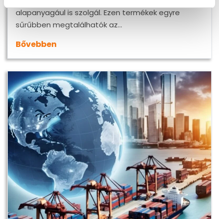
burgonya nemcsak a vodka, hanem a tej
alapanyagául is szolgál. Ezen termékek egyre
sűrűbben megtalálhatók az…
Bővebben