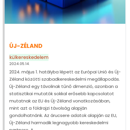
ÚJ-ZÉLAND
külkereskedelem
2024.05.14.
2024. május 1. hatályba lépett az Európai Unió és Új-
Zéland közötti szabadkereskedelmi megállapodás.
Új-Zéland egy távolinak tűnő dimenzió, azonban a
statisztikai mutatók sokkal erősebb kapcsolatot
mutatnak az EU és Új-Zéland vonatkozásában,
mint azt a földrajzi távolság alapján
gondolhatnánk. Az árucsere adatok alapján az EU,
Új-Zéland harmadik legnagyobb kereskedelmi
partnere. A…