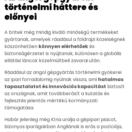
történelmi háttere és
előnyei
A britek még mindig kiváló minőségű termékeket
gyártanak, amelyek ráadásul a földrajzi közelségnek
köszönhetően
könnyen elérhetőek
és
biztonságérzetet is nyújtanak, különösen a globális
ellátási láncok közelmúltbeli zavarai után.
Ráadásul az angol gépgyártás történelmi gyökerei
az ipari forradalomig nyúlnak vissza, ami
hatalmas
tapasztalatot és innovációs kapacitást
biztosít
az országnak, amit továbberősít a kutatás és
fejlesztés jelentős mértékű kormányzati
támogatása.
Habár jelenleg még Kína uralja a gépipari piacot,
bizonyos iparágakban Angliának is erős a pozíciója,