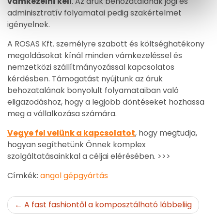
vámkezelni
kell
. Az áruk behozatalának jogi és
adminisztratív folyamatai pedig szakértelmet
igényelnek.
A ROSAS Kft. személyre szabott és költséghatékony
megoldásokat kínál minden vámkezeléssel és
nemzetközi szállítmányozással kapcsolatos
kérdésben. Támogatást nyújtunk az áruk
behozatalának bonyolult folyamataiban való
eligazodáshoz, hogy a legjobb döntéseket hozhassa
meg a vállalkozása számára.
Vegye fel velünk a kapcsolatot
, hogy megtudja,
hogyan segíthetünk Önnek komplex
szolgáltatásainkkal a céljai elérésében. >>>
Címkék:
angol gépgyártás
Bejegyzés
A fast fashiontől a komposztálható lábbeliig