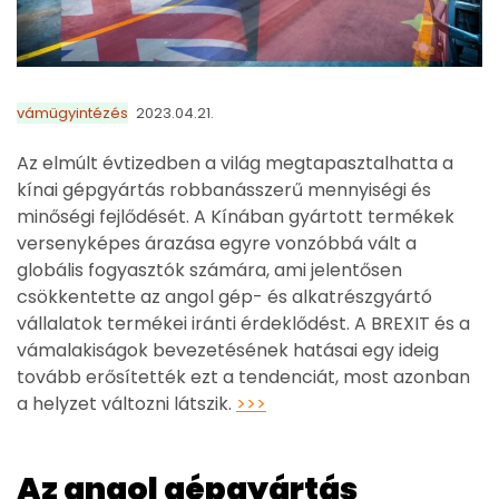
vámügyintézés
2023.04.21.
Az elmúlt évtizedben a világ megtapasztalhatta a
kínai gépgyártás robbanásszerű mennyiségi és
minőségi fejlődését. A Kínában gyártott termékek
versenyképes árazása egyre vonzóbbá vált a
globális fogyasztók számára, ami jelentősen
csökkentette az angol gép- és alkatrészgyártó
vállalatok termékei iránti érdeklődést. A BREXIT és a
vámalakiságok bevezetésének hatásai egy ideig
tovább erősítették ezt a tendenciát, most azonban
a helyzet változni látszik.
>>>
Az angol gépgyártás