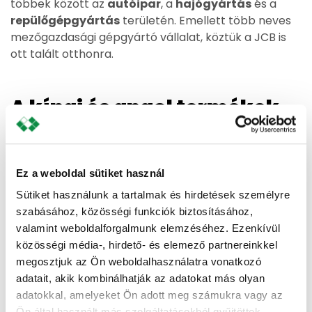
többek között az
autóipar
, a
hajógyártás
és a
repülőgépgyártás
területén. Emellett több neves
mezőgazdasági gépgyártó vállalat, köztük a JCB is
ott talált otthonra.
A kínai és angol termékek
összehasonlítása: mit
érdemes figyelembe venni?
Ez a weboldal sütiket használ
A Kínában és Angliában gyártott termékek
Sütiket használunk a tartalmak és hirdetések személyre
összehasonlításakor nemcsak az árat és a
szabásához, közösségi funkciók biztosításához,
minőséget, hanem a konkrét felhasználási célt, a
valamint weboldalforgalmunk elemzéséhez. Ezenkívül
rendelkezésre állást, a szabványokat, a szállítási
közösségi média-, hirdető- és elemező partnereinkkel
költségeket és a vámalakiságokat is figyelembe kell
megosztjuk az Ön weboldalhasználatra vonatkozó
venni.
adatait, akik kombinálhatják az adatokat más olyan
adatokkal, amelyeket Ön adott meg számukra vagy az
Bizonyos esetekben a döntő tényező a
szállítási idő
Ön által használt más szolgáltatásokból gyűjtöttek.