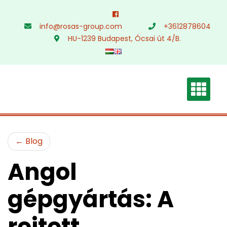
Skip
to
info@rosas-group.com
+3612878604
content
HU-1239 Budapest, Ócsai út 4/B.
Blog
Angol
gépgyártás: A
rejtett