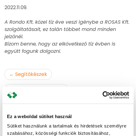
2022.11.09.
A Rondo Kft. közel tíz éve veszi igénybe a ROSAS Kft.
szolgáltatásait, ez talán többet mond minden
jelzőnél.
Bízom benne, hogy az elkövetkező tíz évben is
együtt fogunk dolgozni.
Bejegyzés
Segítőkészek
navigáció
A siker egyik forrása
Vélemény, hozzászólás?
Ez a weboldal sütiket használ
Sütiket használunk a tartalmak és hirdetések személyre
szabásához, közösségi funkciók biztosításához,