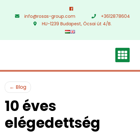
Skip
to
info@rosas-group.com
+3612878604
content
HU-1239 Budapest, Ócsai út 4/B.
Blog
10 éves
elégedettség