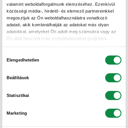
Az e-mail címet nem tesszük közzé.
A kötelező
valamint weboldalforgalmunk elemzéséhez. Ezenkívül
mezőket
*
karakterrel jelöltük
közösségi média-, hirdető- és elemező partnereinkkel
Hozzászólás
*
megosztjuk az Ön weboldalhasználatra vonatkozó
adatait, akik kombinálhatják az adatokat más olyan
adatokkal, amelyeket Ön adott meg számukra vagy az
Ön által használt más szolgáltatásokból gyűjtöttek.
Hozzájárulás
Elengedhetetlen
kiválasztása
Beállítások
Név
*
Statisztikai
Marketing
E-mail cím
*