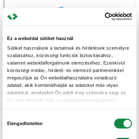
Ez a weboldal sütiket használ
Sütiket használunk a tartalmak és hirdetések személyre
szabásához, közösségi funkciók biztosításához,
valamint weboldalforgalmunk elemzéséhez. Ezenkívül
közösségi média-, hirdető- és elemező partnereinkkel
megosztjuk az Ön weboldalhasználatra vonatkozó
adatait, akik kombinálhatják az adatokat más olyan
adatokkal, amelyeket Ön adott meg számukra vagy az
Ön által használt más szolgáltatásokból gyűjtöttek.
EXPORT ÜGYINTÉZÉS
Hozzájárulás
vámügyintézés
Elengedhetetlen
kiválasztása
2023.11.20.
Az elveszett vámpapírok és a NAV-ellenőrzések