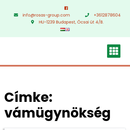
Skip
to
info@rosas-group.com
+3612878604
content
HU-1239 Budapest, Ócsai út 4/B.
Címke:
vámügynökség