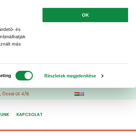
OK
irdető- és
mbinálhatják
sznált más
eting
Részletek megjelenítése
 Ócsai út 4/B.
LUNK
KAPCSOLAT