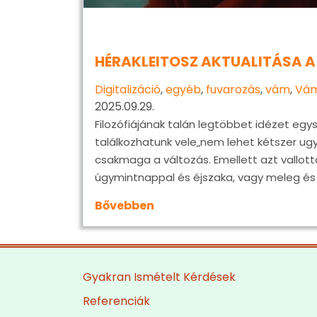
HÉRAKLEITOSZ AKTUALITÁSA A 
Digitalizáció
,
egyéb
,
fuvarozás
,
vám
,
Vám
2025.09.29.
Filozófiájának talán legtöbbet idézet eg
találkozhatunk vele„nem lehet kétszer ug
csakmaga a változás. Emellett azt vallotta,
úgymintnappal és éjszaka, vagy meleg és 
Bővebben
Gyakran Ismételt Kérdések
Referenciák