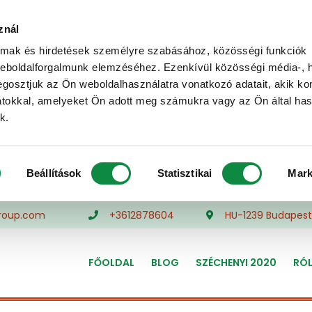
znál
almak és hirdetések személyre szabásához, közösségi funkciók
weboldalforgalmunk elemzéséhez. Ezenkívül közösségi média-, h
gosztjuk az Ön weboldalhasználatra vonatkozó adatait, akik ko
atokkal, amelyeket Ön adott meg számukra vagy az Ön által ha
k.
Beállítások
Statisztikai
Mark
roup.com
+3612878604
HU-1239 Budapest,
FŐOLDAL
BLOG
SZÉCHENYI 2020
RÓ