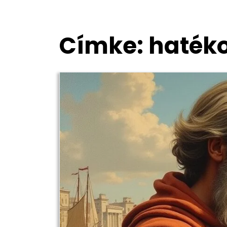
Címke:
haték