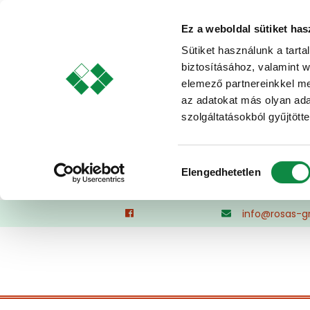
Ez a weboldal sütiket has
Sütiket használunk a tart
biztosításához, valamint 
elemező partnereinkkel me
az adatokat más olyan ad
szolgáltatásokból gyűjtötte
Hozzájárulás
Elengedhetetlen
kiválasztása
Skip
info@rosas-g
to
content