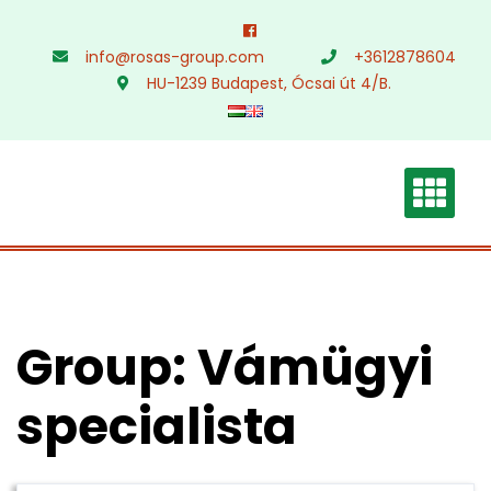
Skip
to
info@rosas-group.com
+3612878604
content
HU-1239 Budapest, Ócsai út 4/B.
Group:
Vámügyi
specialista