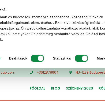
znál
almak és hirdetések személyre szabásához, közösségi funkciók
weboldalforgalmunk elemzéséhez. Ezenkívül közösségi média-, h
gosztjuk az Ön weboldalhasználatra vonatkozó adatait, akik ko
atokkal, amelyeket Ön adott meg számukra vagy az Ön által ha
k.
Beállítások
Statisztikai
Mark
roup.com
+3612878604
HU-1239 Budapest,
FŐOLDAL
BLOG
SZÉCHENYI 2020
RÓ