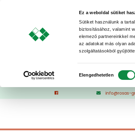
Ez a weboldal sütiket has
Sütiket használunk a tart
biztosításához, valamint 
elemező partnereinkkel me
az adatokat más olyan ad
szolgáltatásokból gyűjtötte
Hozzájárulás
Elengedhetetlen
kiválasztása
Skip
info@rosas-g
to
content