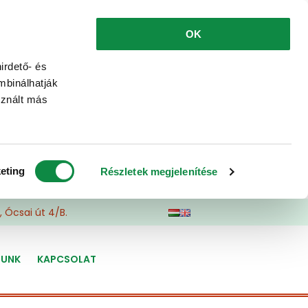
OK
irdető- és
mbinálhatják
sznált más
eting
Részletek megjelenítése
 Ócsai út 4/B.
LUNK
KAPCSOLAT