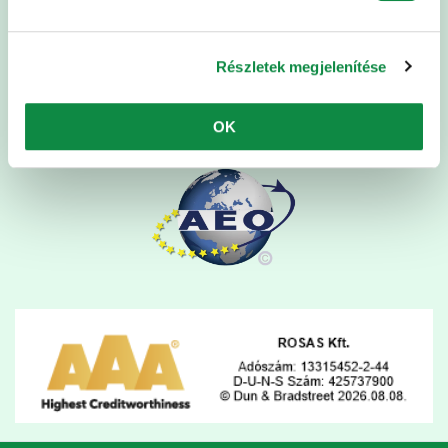
Gyakran Ismételt Kérdések
Referenciák
Részletek megjelenítése
Általános Szerződési Feltételek
Adatvédelmi nyilatkozat
OK
Sütibeállítások