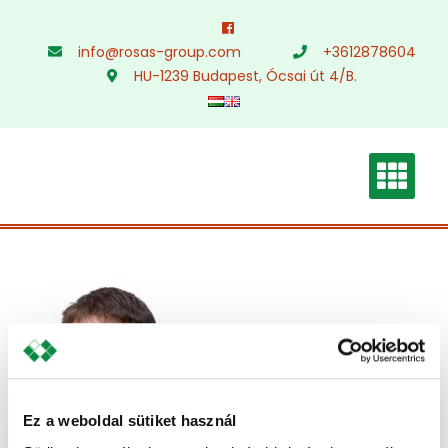
Skip
to
info@rosas-group.com
+3612878604
content
HU-1239 Budapest, Ócsai út 4/B.
Ez a weboldal sütiket használ