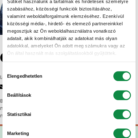
Sütiket használunk a tartalmak és hirdetések személyre
szabásához, közösségi funkciók biztosításához,
valamint weboldalforgalmunk elemzéséhez. Ezenkívül
közösségi média-, hirdető- és elemező partnereinkkel
megosztjuk az Ön weboldalhasználatra vonatkozó
adatait, akik kombinálhatják az adatokat más olyan
adatokkal, amelyeket Ön adott meg számukra vagy az
Csortos Balázs
Ön által használt más szolgáltatásokból gyűjtöttek.
Hozzájárulás
Elengedhetetlen
Logisztikus
kiválasztása
Beállítások
Biztosítom afelől, hogy a felmerült logisztikai feladatait
magaménak tekintem és gondoskodom, hogy
Statisztikai
megoldásainkkal elégedett legyen.
Marketing